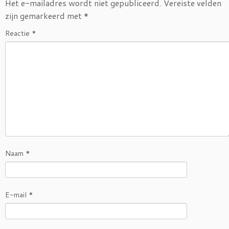
o
e
Het e-mailadres wordt niet gepubliceerd.
Vereiste velden
o
r
zijn gemarkeerd met
*
k
Reactie
*
Naam
*
E-mail
*