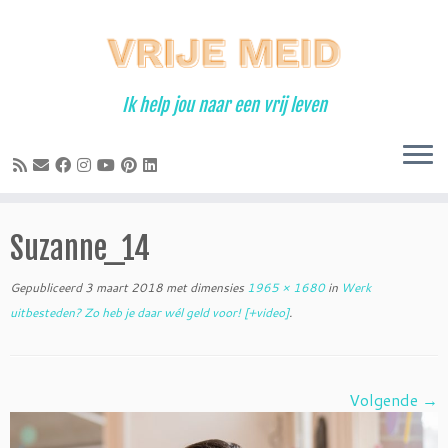
Ga
naar
inhoud
Ik help jou naar een vrij leven
Suzanne_14
Gepubliceerd
3 maart 2018
met dimensies
1965 × 1680
in
Werk
uitbesteden? Zo heb je daar wél geld voor! [+video]
.
Volgende →