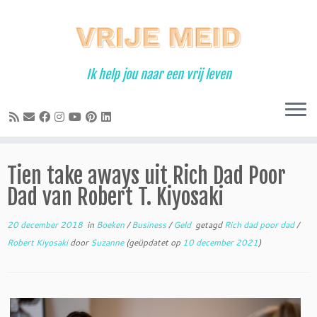
Ga
naar
inhoud
Ik help jou naar een vrij leven
Tien take aways uit Rich Dad Poor
Dad van Robert T. Kiyosaki
20 december 2018
in
Boeken
/
Business
/
Geld
getagd
Rich dad poor dad
/
Robert Kiyosaki
door
Suzanne
(geüpdatet op
10 december 2021
)