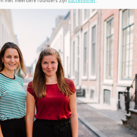
ven met meerdere founders zijn
succesvoller
.