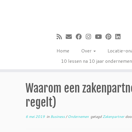
Ga
naar
inhoud
Home
Over
Locatie-on
10 lessen na 10 jaar onderneme
Waarom een zakenpartner
regelt)
6 mei 2019
in
Business
/
Ondernemen
getagd
Zakenpartner
doo