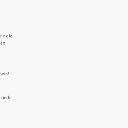
ne die
ten
-win!
n ieder