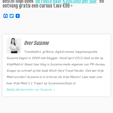
Bestel mijn boek ‘
De route naar €100.000 per jaar
‘ en
ontvang gratis een cursus t.w.v €99 >
F
T
a
w
c
i
e
t
b
t
o
e
o
r
Over Suzanne
k
Traveladdict, girlboss, digital nomad, happinessjunkie
Suzanne begon in 2009 met bloggen. Vanaf april 2012 doet ze dat op
VrijeMeid.nl. Naast haar blog is Suzanne mede-eigenaar van PR-bureau
Snappr en schreef zij het boek Work Hard Travel Harder. Ook een Vrije
Meid worden? Suzanne is in te huren als Vrije Mentor! Lees meer over
haar Vrije Meid 1:1 Traject op SuzannevanDuijn.nl.
Bekijk alle berichten van Suzanne
→