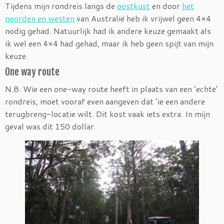
Tijdens mijn rondreis langs de
oostkust
en door
het
noorden en westen
van Australië heb ik vrijwel geen 4×4
nodig gehad. Natuurlijk had ik andere keuze gemaakt als
ik wel een 4×4 had gehad, maar ik heb geen spijt van mijn
keuze.
One way route
N.B. Wie een one-way route heeft in plaats van een ‘echte’
rondreis, moet vooraf even aangeven dat ‘ie een andere
terugbreng-locatie wilt. Dit kost vaak iets extra. In mijn
geval was dit 150 dollar.