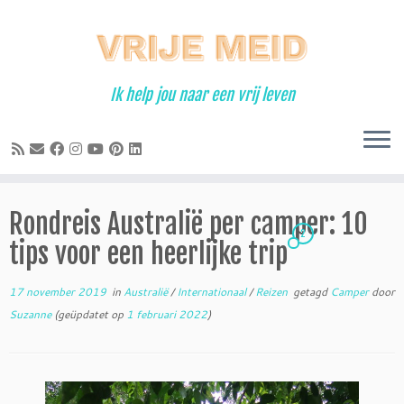
Ga
naar
inhoud
Ik help jou naar een vrij leven
Rondreis Australië per camper: 10
2
tips voor een heerlijke trip
17 november 2019
in
Australië
/
Internationaal
/
Reizen
getagd
Camper
door
Suzanne
(geüpdatet op
1 februari 2022
)