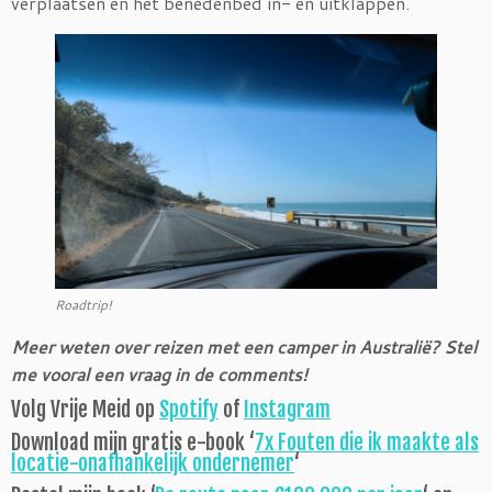
verplaatsen en het benedenbed in- en uitklappen.
Roadtrip!
Meer weten over reizen met een camper in Australië? Stel
me vooral een vraag in de comments!
Volg Vrije Meid op
Spotify
of
Instagram
Download mijn gratis e-book ‘
7x Fouten die ik maakte als
locatie-onafhankelijk ondernemer
‘