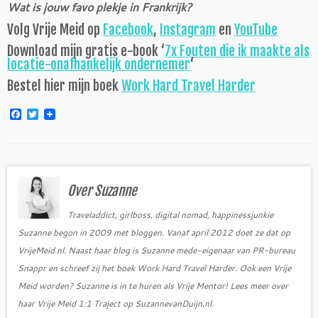
Wat is jouw favo plekje in Frankrijk?
Volg Vrije Meid op
Facebook
,
Instagram
en
YouTube
Download mijn gratis e-book ‘
7x Fouten die ik maakte als
locatie-onafhankelijk ondernemer
‘
Bestel hier mijn boek
Work Hard Travel Harder
F
T
a
w
c
i
e
t
b
t
o
e
o
r
Over Suzanne
k
Traveladdict, girlboss, digital nomad, happinessjunkie
Suzanne begon in 2009 met bloggen. Vanaf april 2012 doet ze dat op
VrijeMeid.nl. Naast haar blog is Suzanne mede-eigenaar van PR-bureau
Snappr en schreef zij het boek Work Hard Travel Harder. Ook een Vrije
Meid worden? Suzanne is in te huren als Vrije Mentor! Lees meer over
haar Vrije Meid 1:1 Traject op SuzannevanDuijn.nl.