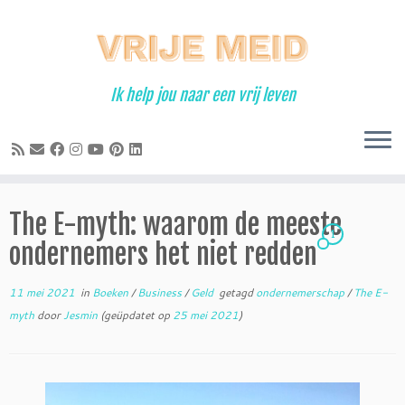
Ga
naar
inhoud
Ik help jou naar een vrij leven
The E-myth: waarom de meeste
1
ondernemers het niet redden
11 mei 2021
in
Boeken
/
Business
/
Geld
getagd
ondernemerschap
/
The E-
myth
door
Jesmin
(geüpdatet op
25 mei 2021
)