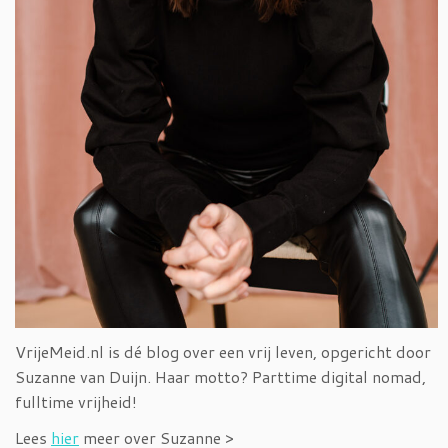
VrijeMeid.nl is dé blog over een vrij leven, opgericht door
Suzanne van Duijn. Haar motto? Parttime digital nomad,
fulltime vrijheid!
Lees
hier
meer over Suzanne >