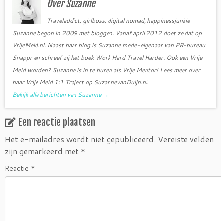
Over Suzanne
k
Traveladdict, girlboss, digital nomad, happinessjunkie
Suzanne begon in 2009 met bloggen. Vanaf april 2012 doet ze dat op
VrijeMeid.nl. Naast haar blog is Suzanne mede-eigenaar van PR-bureau
Snappr en schreef zij het boek Work Hard Travel Harder. Ook een Vrije
Meid worden? Suzanne is in te huren als Vrije Mentor! Lees meer over
haar Vrije Meid 1:1 Traject op SuzannevanDuijn.nl.
Bekijk alle berichten van Suzanne
→
Een reactie plaatsen
Het e-mailadres wordt niet gepubliceerd.
Vereiste velden
zijn gemarkeerd met
*
Reactie
*