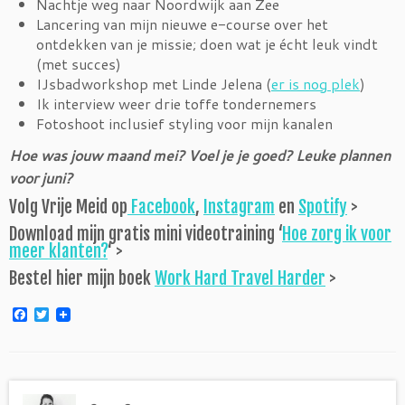
Nachtje weg naar Noordwijk aan Zee
Lancering van mijn nieuwe e-course over het
ontdekken van je missie; doen wat je écht leuk vindt
(met succes)
IJsbadworkshop met Linde Jelena (
er is nog plek
)
Ik interview weer drie toffe tondernemers
Fotoshoot inclusief styling voor mijn kanalen
Hoe was jouw maand mei? Voel je je goed? Leuke plannen
voor juni?
Volg Vrije Meid op
Facebook
,
Instagram
en
Spotify
>
Download mijn gratis mini videotraining ‘
Hoe zorg ik voor
meer klanten?
‘ >
Bestel hier mijn boek
Work Hard Travel Harder
>
F
T
a
w
c
i
e
t
b
t
o
e
o
r