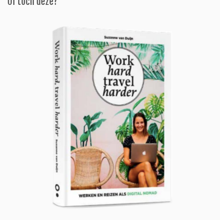
Of toch deze?