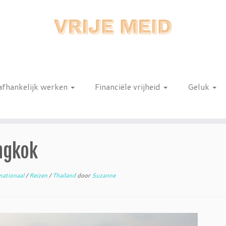
afhankelijk werken
Financiële vrijheid
Geluk
n
ngkok
nationaal
/
Reizen
/
Thailand
door
Suzanne