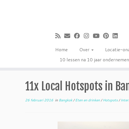
Ga
naar
inhoud
Home
Over
Locatie-on
10 lessen na 10 jaar onderneme
11x Local Hotspots in Ba
26 februari 2016
in
Bangkok
/
Eten en drinken
/
Hotspots
/
Inter