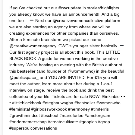
If you’ve checked out our #cwcupdate in stories/highlights
you already know: we have an announcement!!! And a big
one too…
Next our @creativewomencollective platform
we are also starting an agency from where we will be
creating experiences for other companies than ourselves.
After a 5 minute brainstorm we picked our name:
@creativewomenagency. CWC’s younger sister basically.
Our first agency project is all about this book. This LITTLE
BLACK BOOK. A guide for women working in the creative
industry. We’re hosting an evening with the British author of
this bestseller (and founder of @womenwho) in the beautiful
@publicspace_ and YOU ARE INVITED. For €15 you will
meet the author, learn more about her during a 1-on-1
interview on stage, receive the book and drink the best
coffee/tea of your life. Tickets are for sale NOW! #linkinbio • •
• #littleblackbook #oteghauwagba #bestseller #womenwho
#feministaf #girlbossworkbook #hermoney #timferris
#growthmindset #bschool #marieforleo #amstergram
#ondernemerschap #createcultivate #goopies #goop
#supersoulconversations