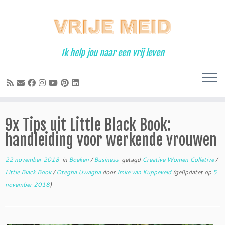
Ga
naar
inhoud
Ik help jou naar een vrij leven
9x Tips uit Little Black Book:
handleiding voor werkende vrouwen
22 november 2018
in
Boeken
/
Business
getagd
Creative Women Colletive
/
Little Black Book
/
Otegha Uwagba
door
Imke van Kuppeveld
(geüpdatet op
5
november 2018
)