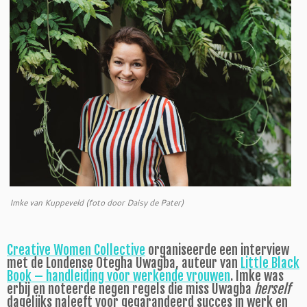
Imke van Kuppeveld (foto door Daisy de Pater)
Creative Women Collective
organiseerde een interview
met de Londense Otegha Uwagba, auteur van
Little Black
Book – handleiding voor werkende vrouwen
. Imke was
erbij en noteerde negen regels die miss Uwagba
herself
dagelijks naleeft voor gegarandeerd succes in werk en