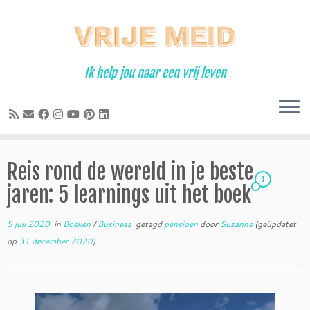
Ga
naar
inhoud
Ik help jou naar een vrij leven
Reis rond de wereld in je beste
1
jaren: 5 learnings uit het boek
5 juli 2020
in
Boeken
/
Business
getagd
pensioen
door
Suzanne
(geüpdatet
op
31 december 2020
)