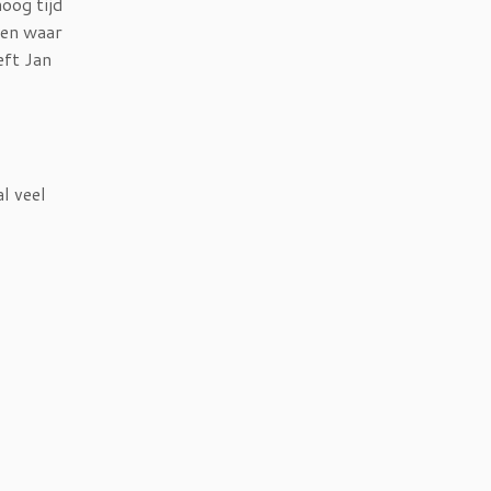
oog tijd
 en waar
eft Jan
l veel