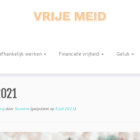
afhankelijk werken
Financiële vrijheid
Geluk
n
2021
ing
door
Suzanne
(geüpdatet op
5 juli 2021
)