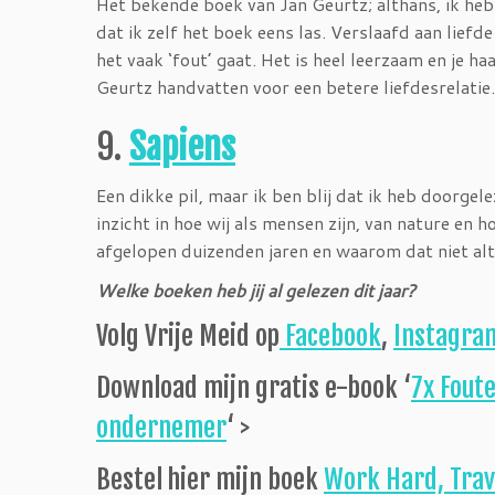
Het bekende boek van Jan Geurtz; althans, ik heb
dat ik zelf het boek eens las. Verslaafd aan lief
het vaak ‘fout’ gaat. Het is heel leerzaam en je ha
Geurtz handvatten voor een betere liefdesrelatie.
9.
Sapiens
Een dikke pil, maar ik ben blij dat ik heb doorge
inzicht in hoe wij als mensen zijn, van nature en 
afgelopen duizenden jaren en waarom dat niet alt
Welke boeken heb jij al gelezen dit jaar?
Volg Vrije Meid op
Facebook
,
Instagra
Download mijn gratis e-book ‘
7x Foute
ondernemer
‘ >
Bestel hier mijn boek
Work Hard, Trav