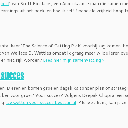
jheid
’ van Scott Rieckens, een Amerikaanse man die samen met
learnings uit het boek, en hoe ik zelf financiële vrijheid hoop t
ntal keer ‘The Science of Getting Rich’ voorbij zag komen, be
ek van Wallace D. Wattles omdat ik graag meer wilde leren ove
 er niet rijk worden?
Lees hier mijn samenvatting >
 succes
en. Dieren en bomen groeien dagelijks zonder plan of strategi
ben voor groei? Voor succes? Volgens Deepak Chopra, een sc
dig.
De wetten voor succes bestaan al
. Als je ze kent, kan je ze