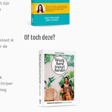
 zijn
e
Of toch deze?
sloot ik
r de
e.
hrijver
 nog