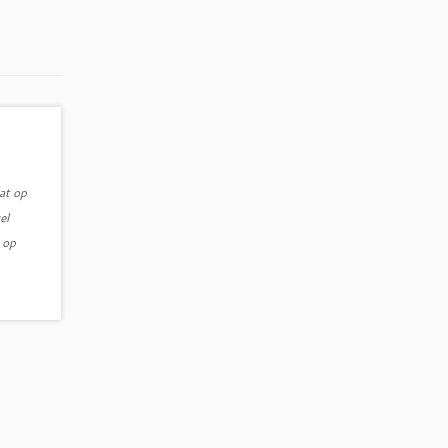
at op
el
 op