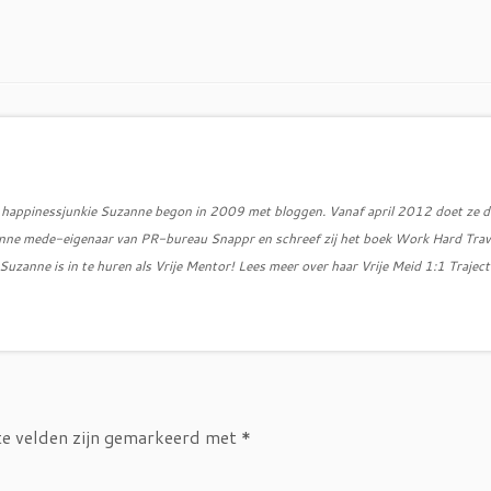
d, happinessjunkie Suzanne begon in 2009 met bloggen. Vanaf april 2012 doet ze d
zanne mede-eigenaar van PR-bureau Snappr en schreef zij het boek Work Hard Trav
uzanne is in te huren als Vrije Mentor! Lees meer over haar Vrije Meid 1:1 Traject
te velden zijn gemarkeerd met
*