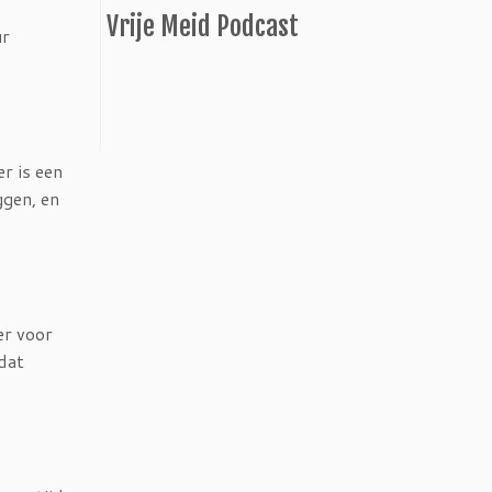
Vrije Meid Podcast
ur
r is een
ggen, en
er voor
 dat