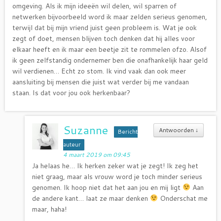
omgeving. Als ik mijn ideeën wil delen, wil sparren of
netwerken bijvoorbeeld word ik maar zelden serieus genomen,
terwijl dat bij mijn vriend juist geen probleem is. Wat je ook
zegt of doet, mensen blijven toch denken dat hij alles voor
elkaar heeft en ik maar een beetje zit te rommelen ofzo. Alsof
ik geen zelfstandig ondernemer ben die onafhankelijk haar geld
wil verdienen… Echt zo stom. Ik vind vaak dan ook meer
aansluiting bij mensen die juist wat verder bij me vandaan
staan. Is dat voor jou ook herkenbaar?
Suzanne
Antwoorden
↓
Bericht
auteur
4 maart 2019 om 09:45
Ja helaas he… Ik herken zeker wat je zegt! Ik zeg het
niet graag, maar als vrouw word je toch minder serieus
genomen. Ik hoop niet dat het aan jou en mij ligt
Aan
de andere kant… laat ze maar denken
Onderschat me
maar, haha!