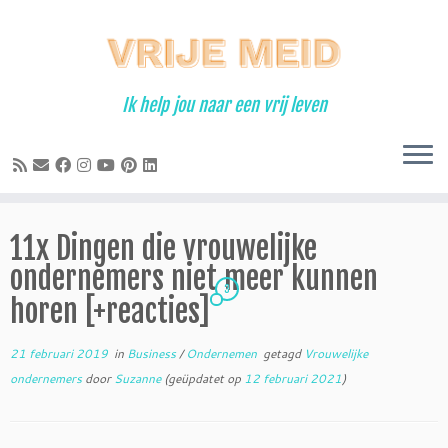
Ga
naar
inhoud
Ik help jou naar een vrij leven
11x Dingen die vrouwelijke
ondernemers niet meer kunnen
3
horen [+reacties]
21 februari 2019
in
Business
/
Ondernemen
getagd
Vrouwelijke
ondernemers
door
Suzanne
(geüpdatet op
12 februari 2021
)