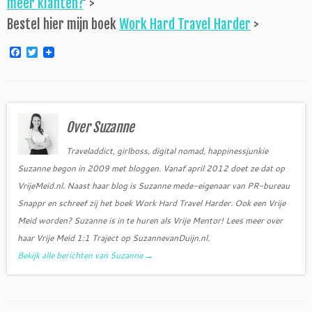
meer klanten?
‘ >
Bestel hier mijn boek
Work Hard Travel Harder
>
F
T
a
w
c
i
e
t
b
t
o
e
o
r
Over Suzanne
k
Traveladdict, girlboss, digital nomad, happinessjunkie
Suzanne begon in 2009 met bloggen. Vanaf april 2012 doet ze dat op
VrijeMeid.nl. Naast haar blog is Suzanne mede-eigenaar van PR-bureau
Snappr en schreef zij het boek Work Hard Travel Harder. Ook een Vrije
Meid worden? Suzanne is in te huren als Vrije Mentor! Lees meer over
haar Vrije Meid 1:1 Traject op SuzannevanDuijn.nl.
Bekijk alle berichten van Suzanne
→