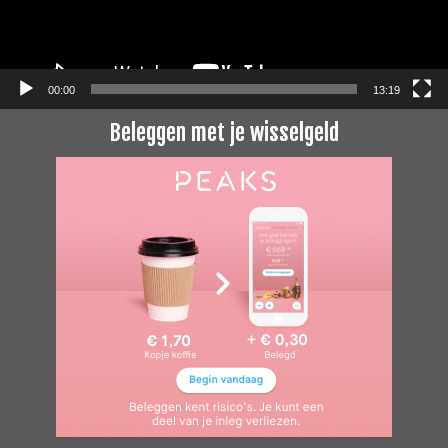
00:00
13:19
Beleggen met je wisselgeld