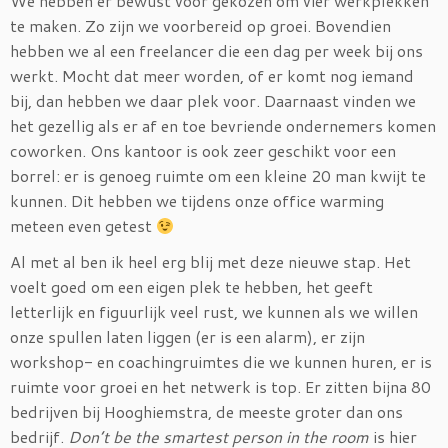
We hebben er bewust voor gekozen om vier werkplekken
te maken. Zo zijn we voorbereid op groei. Bovendien
hebben we al een freelancer die een dag per week bij ons
werkt. Mocht dat meer worden, of er komt nog iemand
bij, dan hebben we daar plek voor. Daarnaast vinden we
het gezellig als er af en toe bevriende ondernemers komen
coworken. Ons kantoor is ook zeer geschikt voor een
borrel: er is genoeg ruimte om een kleine 20 man kwijt te
kunnen. Dit hebben we tijdens onze office warming
meteen even getest
Al met al ben ik heel erg blij met deze nieuwe stap. Het
voelt goed om een eigen plek te hebben, het geeft
letterlijk en figuurlijk veel rust, we kunnen als we willen
onze spullen laten liggen (er is een alarm), er zijn
workshop- en coachingruimtes die we kunnen huren, er is
ruimte voor groei en het netwerk is top. Er zitten bijna 80
bedrijven bij Hooghiemstra, de meeste groter dan ons
bedrijf.
Don’t be the smartest person in the room
is hier