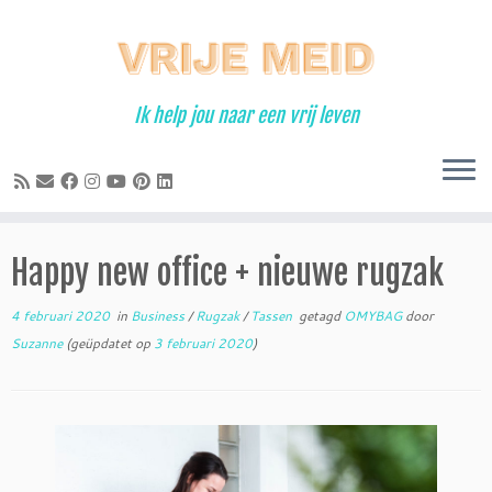
Ga
naar
inhoud
Ik help jou naar een vrij leven
Happy new office + nieuwe rugzak
4 februari 2020
in
Business
/
Rugzak
/
Tassen
getagd
OMYBAG
door
Suzanne
(geüpdatet op
3 februari 2020
)