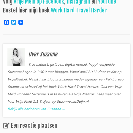
Volg
Vrije Meid op Facebook
,
Instagram
en
YouTube
Bestel hier mijn boek
Work Hard Travel Harder
F
T
a
w
c
i
e
t
b
t
o
e
o
r
Over Suzanne
k
Traveladdict, girlboss, digital nomad, happinessjunkie
Suzanne begon in 2009 met bloggen. Vanaf april 2012 doet ze dat op
VrijeMeid.nl. Naast haar blog is Suzanne mede-eigenaar van PR-bureau
Snappr en schreef zij het boek Work Hard Travel Harder. Ook een Vrije
Meid worden? Suzanne is in te huren als Vrije Mentor! Lees meer over
haar Vrije Meid 1:1 Traject op SuzannevanDuijn.nl.
Bekijk alle berichten van Suzanne
→
Een reactie plaatsen