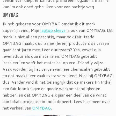
centimeter diep. Er kan dus prima een rugzak in, maar je
kan ‘m ook goed gebruiken voor een nachtje weg.
OMYBAG
Ik heb gekozen voor OMYBAG omdat ik dit merk
superfijn vind. Mijn
laptop sleeve
is ook van OMYBAG. Dit
merk is niet alleen prachtig, maar ook fair-trade.
OMYBAG maakt duurzame (leren) producten: de tassen
gaan echt jaren mee. Leer duurzaam? Yes, zowel qua
levensduur als qua materialen. OMYBAG gebruikt
‘restleer’ en verft het materiaal op eco-friendly wijze.
Vaak worden bij het verven van leer chemicaliën gebruikt
en dat maakt leer vaak extra vervuilend. Niet bij OMYBAG
dus. Verder vind ik het belangrijk dat de makers (in India)
een fair loon krijgen en goede werkomstandigheden
hebben, en dat OMYBAG elk jaar een deel van de winst
aan lokale projecten in India doneert. Lees hier meer over
het verhaal van
OMYBAG
.