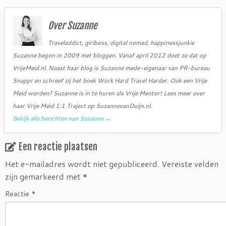
b
t
o
e
o
r
Over Suzanne
k
Traveladdict, girlboss, digital nomad, happinessjunkie
Suzanne begon in 2009 met bloggen. Vanaf april 2012 doet ze dat op
VrijeMeid.nl. Naast haar blog is Suzanne mede-eigenaar van PR-bureau
Snappr en schreef zij het boek Work Hard Travel Harder. Ook een Vrije
Meid worden? Suzanne is in te huren als Vrije Mentor! Lees meer over
haar Vrije Meid 1:1 Traject op SuzannevanDuijn.nl.
Bekijk alle berichten van Suzanne
→
Een reactie plaatsen
Het e-mailadres wordt niet gepubliceerd.
Vereiste velden
zijn gemarkeerd met
*
Reactie
*