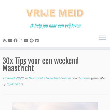
Ga
naar
inhoud
Ik help jou naar een vrij leven
30x Tips voor een weekend
Maastricht
10 maart 2020
in
Maastricht
/
Nederland
/
Reizen
door
Suzanne
(geüpdatet
op
6 juli 2021
)