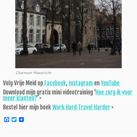
Charmant Maastricht
Volg Vrije Meid op
Facebook
,
Instagram
en
YouTube
Download mijn gratis mini videotraining ‘
Hoe zorg ik voor
meer klanten?
‘ >
Bestel hier mijn boek
Work Hard Travel Harder
>
F
T
a
w
c
i
e
t