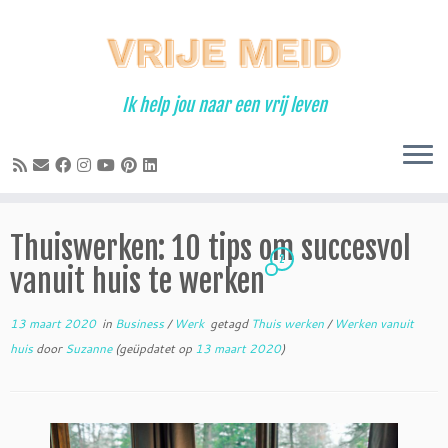
Ga
naar
inhoud
Ik help jou naar een vrij leven
Thuiswerken: 10 tips om succesvol
2
vanuit huis te werken
13 maart 2020
in
Business
/
Werk
getagd
Thuis werken
/
Werken vanuit
huis
door
Suzanne
(geüpdatet op
13 maart 2020
)