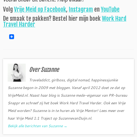
Volg
Vrije Meid op Facebook
,
Instagram
en
YouTube
De smaak te pakken? Bestel hier mijn boek
Work Hard
Travel Harder
Over Suzanne
Traveladdict, girlboss, digital nomad, happinessjunkie
Suzanne begon in 2009 met bloggen. Vanaf april 2012 doet ze dat op
VrijeMeid.nl. Naast haar blog is Suzanne mede-eigenaar van PR-bureau
Snappr en schreef zij het boek Work Hard Travel Harder. Ook een Vrije
Meid worden? Suzanne is in te huren als Vrije Mentor! Lees meer over
haar Vrije Meid 1:1 Traject op SuzannevanDuijn.nl.
Bekijk alle berichten van Suzanne
→