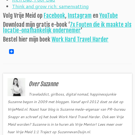
Think and grow rich: samenvatting
Volg Vrije Meid op
Facebook
,
Instagram
en
YouTube
Download mijn gratis e-book ‘
7x Fouten die ik maakte als
locatie-onafhankelijk ondernemer
‘
Bestel hier mijn boek
Work Hard Travel Harder
Over Suzanne
Traveladdict, girlboss, digital nomad, happinessjunkie
Suzanne begon in 2009 met bloggen. Vanaf april 2012 doet ze dat op
VrijeMeid.nl. Naast haar blog is Suzanne mede-eigenaar van PR-bureau
Snappr en schreef zij het boek Work Hard Travel Harder. Ook een Vrije
Meid worden? Suzanne is in te huren als Vrije Mentor! Lees meer over
haar Vrije Meid 1:1 Traject op SuzannevanDuijn.nl.