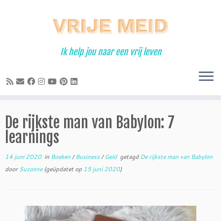
Ga
naar
inhoud
Ik help jou naar een vrij leven
De rijkste man van Babylon: 7
learnings
14 juni 2020
in
Boeken
/
Business
/
Geld
getagd
De rijkste man van Babylon
door
Suzanne
(geüpdatet op
15 juni 2020
)