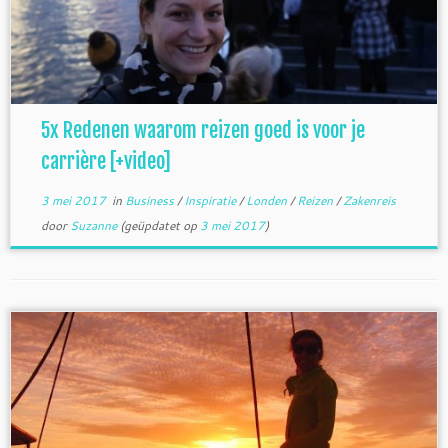
5x Redenen waarom reizen goed is voor je
carrière [+video]
3 mei 2017
in
Business
/
Inspiratie
/
Londen
/
Reizen
/
Zakenreis
door
Suzanne
(geüpdatet op
3 mei 2017
)