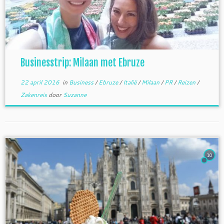
Businesstrip: Milaan met Ebruze
22 april 2016
in
Business
/
Ebruze
/
Italië
/
Milaan
/
PR
/
Reizen
/
Zakenreis
door
Suzanne
10