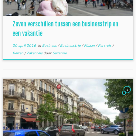
Zeven verschillen tussen een businesstrip en
een vakantie
20 april 2016
in
Business
/
Businesstrip
/
Milaan
/
Persreis
/
Reizen
/
Zakenreis
door
Suzanne
1