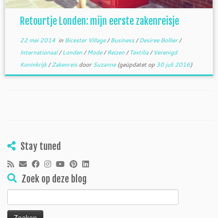
Retourtje Londen: mijn eerste zakenreisje
22 mei 2014
in
Bicester Village
/
Business
/
Desiree Bollier
/
Internationaal
/
Londen
/
Mode
/
Reizen
/
Textilia
/
Verenigd
Koninkrijk
/
Zakenreis
door
Suzanne
(geüpdatet op
30 juli 2016
)
Stay tuned
Zoek op deze blog
Zoeken
naar: