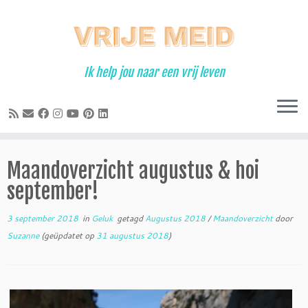
Ga
naar
inhoud
Ik help jou naar een vrij leven
Maandoverzicht augustus & hoi
september!
3 september 2018
in
Geluk
getagd
Augustus 2018
/
Maandoverzicht
door
Suzanne
(geüpdatet op
31 augustus 2018
)