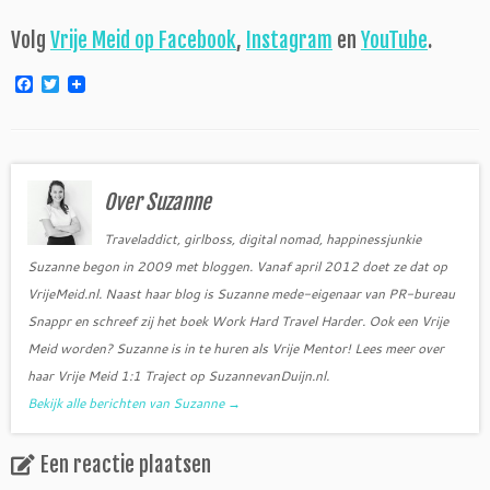
Volg
Vrije Meid op Facebook
,
Instagram
en
YouTube
.
F
T
a
w
c
i
e
t
b
t
o
e
o
r
Over Suzanne
k
Traveladdict, girlboss, digital nomad, happinessjunkie
Suzanne begon in 2009 met bloggen. Vanaf april 2012 doet ze dat op
VrijeMeid.nl. Naast haar blog is Suzanne mede-eigenaar van PR-bureau
Snappr en schreef zij het boek Work Hard Travel Harder. Ook een Vrije
Meid worden? Suzanne is in te huren als Vrije Mentor! Lees meer over
haar Vrije Meid 1:1 Traject op SuzannevanDuijn.nl.
Bekijk alle berichten van Suzanne
→
Een reactie plaatsen