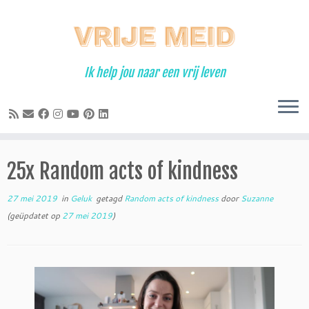
Ga
naar
inhoud
Ik help jou naar een vrij leven
25x Random acts of kindness
27 mei 2019
in
Geluk
getagd
Random acts of kindness
door
Suzanne
(geüpdatet op
27 mei 2019
)