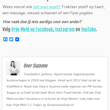
Wees vooral ook
lief voor jezelf!
Trakteer jezelf op taart,
een massage, nieuwe schoenen of een fijne yogales.
Hoe vaak doe jij iets aardigs voor een ander?
Volg
Vrije Meid op Facebook
,
Instagram
en
YouTube
.
F
T
a
w
c
i
e
t
b
t
o
e
o
r
Over Suzanne
k
Traveladdict, girlboss, digital nomad, happinessjunkie
Suzanne begon in 2009 met bloggen. Vanaf april 2012 doet ze dat op
VrijeMeid.nl. Naast haar blog is Suzanne mede-eigenaar van PR-bureau
Snappr en schreef zij het boek Work Hard Travel Harder. Ook een Vrije
Meid worden? Suzanne is in te huren als Vrije Mentor! Lees meer over
haar Vrije Meid 1:1 Traject op SuzannevanDuijn.nl.