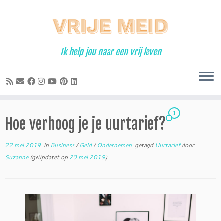
Ga
naar
inhoud
Ik help jou naar een vrij leven
1
Hoe verhoog je je uurtarief?
22 mei 2019
in
Business
/
Geld
/
Ondernemen
getagd
Uurtarief
door
Suzanne
(geüpdatet op
20 mei 2019
)