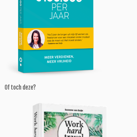
Of toch deze?