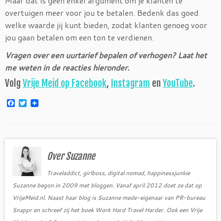
Maar dat is geen enkel argument om je klanten te
overtuigen meer voor jou te betalen. Bedenk das goed
welke waarde jij kunt bieden, zodat klanten genoeg voor
jou gaan betalen om een ton te verdienen.
Vragen over een uurtarief bepalen of verhogen? Laat het
me weten in de reacties hieronder.
Volg
Vrije Meid op Facebook
,
Instagram
en
YouTube
.
F
T
a
w
c
i
e
t
b
t
o
e
o
r
Over Suzanne
k
Traveladdict, girlboss, digital nomad, happinessjunkie
Suzanne begon in 2009 met bloggen. Vanaf april 2012 doet ze dat op
VrijeMeid.nl. Naast haar blog is Suzanne mede-eigenaar van PR-bureau
Snappr en schreef zij het boek Work Hard Travel Harder. Ook een Vrije