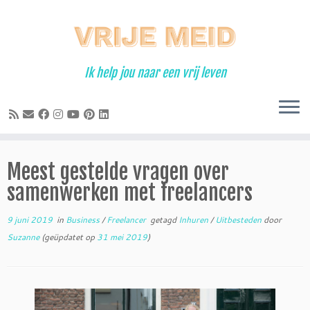
Ga
naar
inhoud
Ik help jou naar een vrij leven
Meest gestelde vragen over
samenwerken met freelancers
9 juni 2019
in
Business
/
Freelancer
getagd
Inhuren
/
Uitbesteden
door
Suzanne
(geüpdatet op
31 mei 2019
)