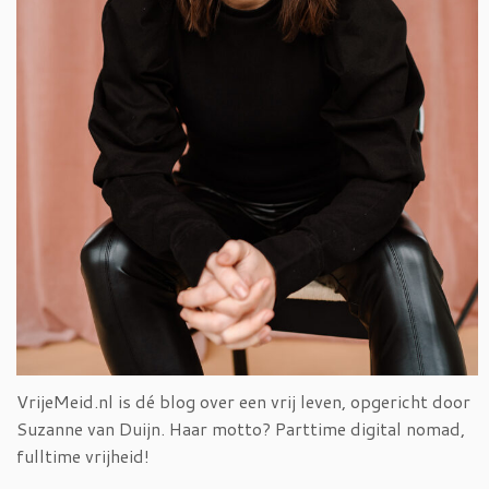
VrijeMeid.nl is dé blog over een vrij leven, opgericht door
Suzanne van Duijn. Haar motto? Parttime digital nomad,
fulltime vrijheid!