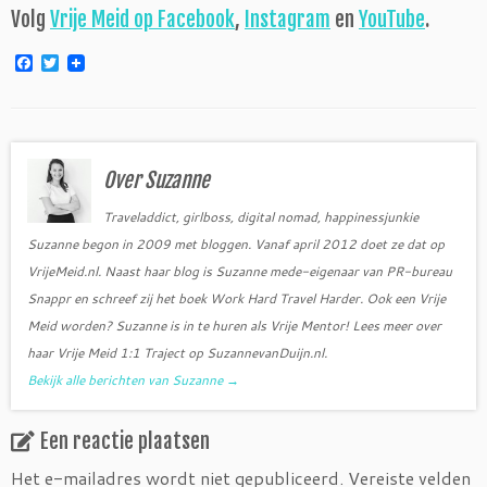
Volg
Vrije Meid op Facebook
,
Instagram
en
YouTube
.
F
T
a
w
c
i
e
t
b
t
o
e
o
r
Over Suzanne
k
Traveladdict, girlboss, digital nomad, happinessjunkie
Suzanne begon in 2009 met bloggen. Vanaf april 2012 doet ze dat op
VrijeMeid.nl. Naast haar blog is Suzanne mede-eigenaar van PR-bureau
Snappr en schreef zij het boek Work Hard Travel Harder. Ook een Vrije
Meid worden? Suzanne is in te huren als Vrije Mentor! Lees meer over
haar Vrije Meid 1:1 Traject op SuzannevanDuijn.nl.
Bekijk alle berichten van Suzanne
→
Een reactie plaatsen
Het e-mailadres wordt niet gepubliceerd.
Vereiste velden