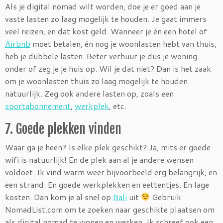
Als je digital nomad wilt worden, doe je er goed aan je
vaste lasten zo laag mogelijk te houden. Je gaat immers
veel reizen, en dat kost geld. Wanneer je én een hotel of
Airbnb
moet betalen, én nog je woonlasten hebt van thuis,
heb je dubbele lasten. Beter verhuur je dus je woning
onder of zeg je je huis op. Wil je dat niet? Dan is het zaak
om je woonlasten thuis zo laag mogelijk te houden
natuurlijk. Zeg ook andere lasten op, zoals een
sportabonnement
,
werkplek
, etc.
7. Goede plekken vinden
Waar ga je heen? Is elke plek geschikt? Ja, mits er goede
wifi is natuurlijk! En de plek aan al je andere wensen
voldoet. Ik vind warm weer bijvoorbeeld erg belangrijk, en
een strand. En goede werkplekken en eettentjes. En lage
kosten. Dan kom je al snel op
Bali
uit
Gebruik
NomadList.com om te zoeken naar geschikte plaatsen om
als digital nomad te wonen en werken. Ik schreef ook een