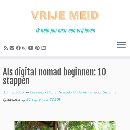
Ga
naar
inhoud
Ik help jou naar een vrij leven
Als digital nomad beginnen: 10
stappen
15 mei 2019
in
Business
/
Digital Nomad
/
Ondernemen
door
Suzanne
(geüpdatet op
21 september 2020
)