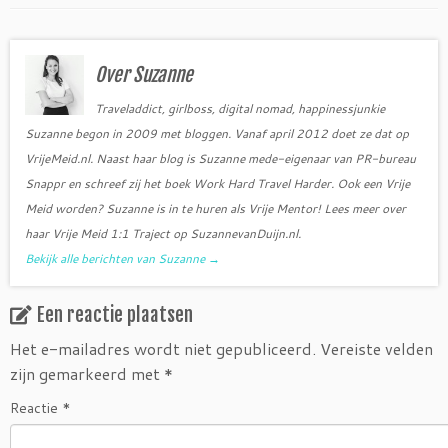
e
t
b
t
o
e
o
r
Over Suzanne
k
Traveladdict, girlboss, digital nomad, happinessjunkie
Suzanne begon in 2009 met bloggen. Vanaf april 2012 doet ze dat op
VrijeMeid.nl. Naast haar blog is Suzanne mede-eigenaar van PR-bureau
Snappr en schreef zij het boek Work Hard Travel Harder. Ook een Vrije
Meid worden? Suzanne is in te huren als Vrije Mentor! Lees meer over
haar Vrije Meid 1:1 Traject op SuzannevanDuijn.nl.
Bekijk alle berichten van Suzanne
→
Een reactie plaatsen
Het e-mailadres wordt niet gepubliceerd.
Vereiste velden
zijn gemarkeerd met
*
Reactie
*