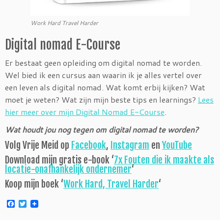
Work Hard Travel Harder
Digital nomad E-Course
Er bestaat geen opleiding om digital nomad te worden.
Wel bied ik een cursus aan waarin ik je alles vertel over
een leven als digital nomad. Wat komt erbij kijken? Wat
moet je weten? Wat zijn mijn beste tips en learnings?
Lees
hier meer over mijn Digital Nomad E-Course
.
Wat houdt jou nog tegen om digital nomad te worden?
Volg Vrije Meid op
Facebook
,
Instagram
en
YouTube
Download mijn gratis e-book ‘
7x Fouten die ik maakte als
locatie-onafhankelijk ondernemer
‘
Koop mijn boek ‘
Work Hard, Travel Harder
‘
F
T
a
w
c
i