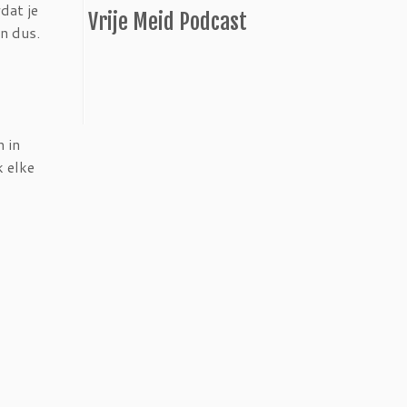
dat je
Vrije Meid Podcast
n dus.
 in
k elke