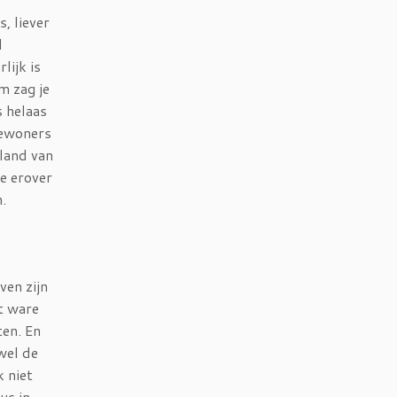
s, liever
d
lijk is
m zag je
s helaas
bewoners
 land van
je erover
.
ven zijn
’t ware
ten. En
 wel de
k niet
us in