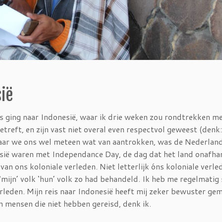
sië
is ging naar Indonesië, waar ik drie weken zou rondtrekken m
etreft, en zijn vast niet overal even respectvol geweest (denk:
 waar we ons wel meteen wat van aantrokken, was de Nederlan
sië waren met Independance Day, de dag dat het land onafhan
n ons koloniale verleden. Niet letterlijk óns koloniale verle
 ‘mijn’ volk ‘hun’ volk zo had behandeld. Ik heb me regelmatig
rleden. Mijn reis naar Indonesië heeft mij zeker bewuster ge
mensen die niet hebben gereisd, denk ik.