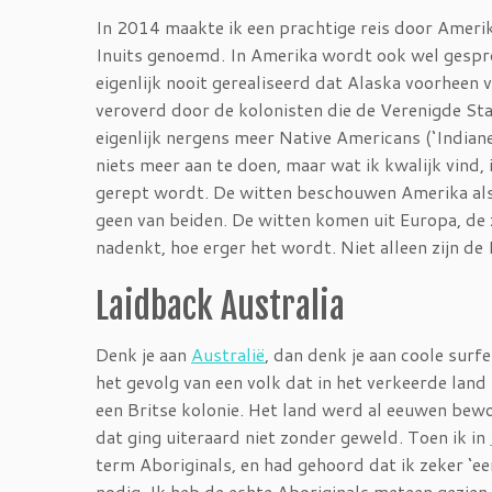
In 2014 maakte ik een prachtige reis door Amerika
Inuits genoemd. In Amerika wordt ook wel gesprok
eigenlijk nooit gerealiseerd dat Alaska voorheen 
veroverd door de kolonisten die de Verenigde St
eigenlijk nergens meer Native Americans (‘Indian
niets meer aan te doen, maar wat ik kwalijk vind
gerept wordt. De witten beschouwen Amerika als h
geen van beiden. De witten komen uit Europa, de zw
nadenkt, hoe erger het wordt. Niet alleen zijn d
Laidback Australia
Denk je aan
Australië
, dan denk je aan coole surfe
het gevolg van een volk dat in het verkeerde land 
een Britse kolonie. Het land werd al eeuwen bewo
dat ging uiteraard niet zonder geweld. Toen ik in
term Aboriginals, en had gehoord dat ik zeker ‘ee
nodig. Ik heb de echte Aboriginals meteen gezien