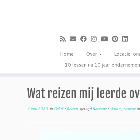
Ga
naar
inhoud
Home
Over
Locatie-on
10 lessen na 10 jaar onderneme
Wat reizen mij leerde o
4 juni 2020
in
Geluk
/
Reizen
getagd
Racisme
/
White privilege
d