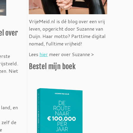
VrijeMeid.nl is dé blog over een vrij
leven, opgericht door Suzanne van
el over
Duijn. Haar motto? Parttime digital
nomad, fulltime vrijheid!
Lees
hier
meer over Suzanne >
erste
ijstveld.
Bestel mijn boek
zen. Niet
 land, en
 zelf de
e