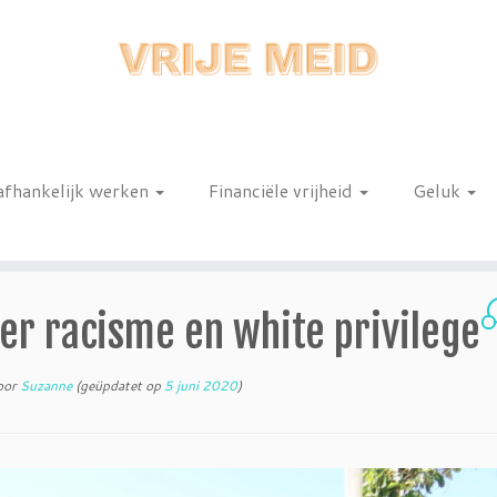
afhankelijk werken
Financiële vrijheid
Geluk
n
ver racisme en white privilege
oor
Suzanne
(geüpdatet op
5 juni 2020
)