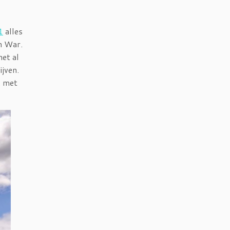
1
alles
n War.
et al
jven.
k met