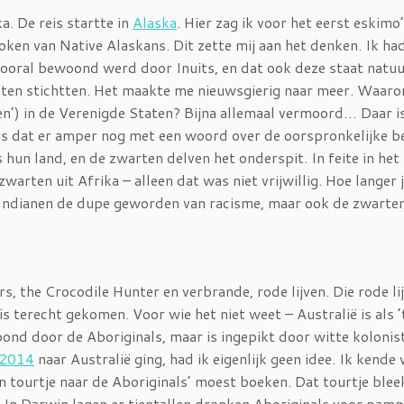
. De reis startte in
Alaska
. Hier zag ik voor het eerst eskimo’
en van Native Alaskans. Dit zette mij aan het denken. Ik ha
vooral bewoond werd door Inuits, en dat ook deze staat natuur
aten stichtten. Het maakte me nieuwsgierig naar meer. Waaro
en’) in de Verenigde Staten? Bijna allemaal vermoord… Daar i
, is dat er amper nog met een woord over de oorspronkelijke 
un land, en de zwarten delven het onderspit. In feite in het
arten uit Afrika – alleen dat was niet vrijwillig. Hoe langer 
e Indianen de dupe geworden van racisme, maar ook de zwarten
rs, the Crocodile Hunter en verbrande, rode lijven. Die rode lij
is terecht gekomen. Voor wie het niet weet – Australië is als 
ond door de Aboriginals, maar is ingepikt door witte kolonis
2014
naar Australië ging, had ik eigenlijk geen idee. Ik kende
n tourtje naar de Aboriginals’ moest boeken. Dat tourtje blee
. In Darwin lagen er tientallen dronken Aboriginals voor pamp