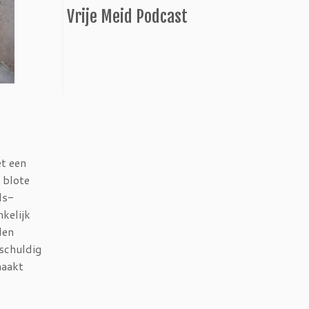
Vrije Meid Podcast
et een
 blote
ds-
kelijk
den
 schuldig
maakt