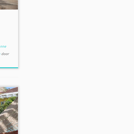
nne
n
door