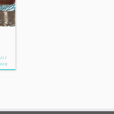
021
/
2021
)