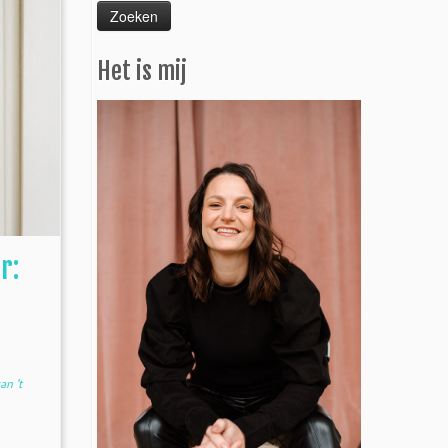
Het is mij
r:
an 't