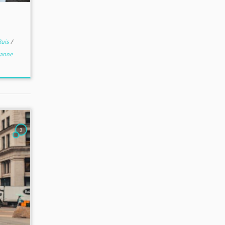
Ruis
/
anne
3