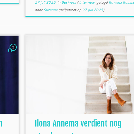
27 juli 2025
in
Business
/
Interview
getagd
Rowena Rouss
door
Suzanne
(geüpdatet op
27 juli 2025
)
2
n
Ilona Annema verdient nog