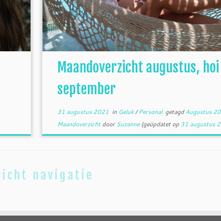
Maandoverzicht augustus, hoi
september
31 augustus 2021
in
Geluk
/
Personal
getagd
Augustus 2
Maandoverzicht
door
Suzanne
(geüpdatet op
31 augustus 
icht navigatie