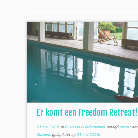
Er komt een Freedom Retreat!
21 mei 2026
in
Business
/
Ondernemen
getagd
retreat
doo
Suzanne
(geüpdatet op
21 mei 2026
)