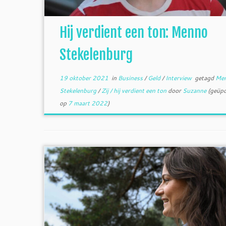
Hij verdient een ton: Menno
Stekelenburg
19 oktober 2021
in
Business
/
Geld
/
Interview
getagd
Me
Stekelenburg
/
Zij / hij verdient een ton
door
Suzanne
(geüpd
op
7 maart 2022
)