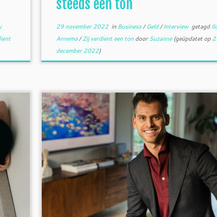
steeds een ton
y
29 november 2022
in
Business
/
Geld
/
Interview
getagd
Il
dient
Annema
/
Zij verdient een ton
door
Suzanne
(geüpdatet op
2
december 2022
)