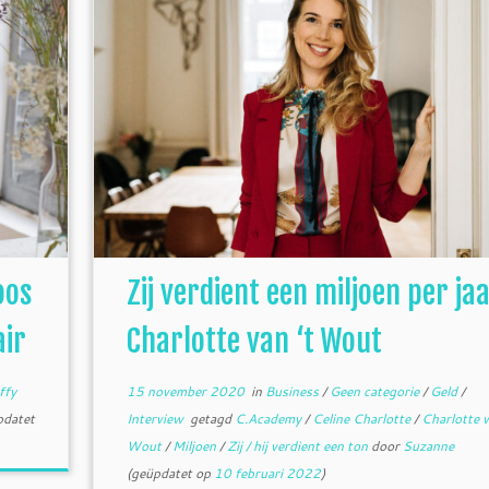
oos
Zij verdient een miljoen per jaa
air
Charlotte van ‘t Wout
ffy
15 november 2020
in
Business
/
Geen categorie
/
Geld
/
pdatet
Interview
getagd
C.Academy
/
Celine Charlotte
/
Charlotte v
Wout
/
Miljoen
/
Zij / hij verdient een ton
door
Suzanne
(geüpdatet op
10 februari 2022
)