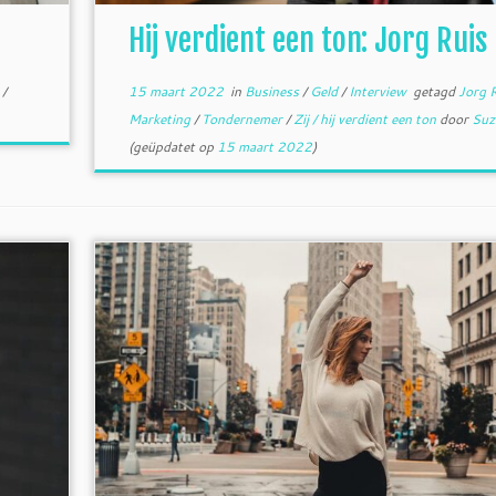
Hij verdient een ton: Jorg Ruis
t
/
15 maart 2022
in
Business
/
Geld
/
Interview
getagd
Jorg 
Marketing
/
Tondernemer
/
Zij / hij verdient een ton
door
Suz
(geüpdatet op
15 maart 2022
)