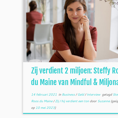
Zij verdient 2 miljoen: Steffy R
du Maine van Mindful & Miljon
14 februari 2021
in
Business
/
Geld
/
Interview
getagd
Ste
Roos du Maine
/
Zij / hij verdient een ton
door
Suzanne
(geü
op
10 mei 2023
)