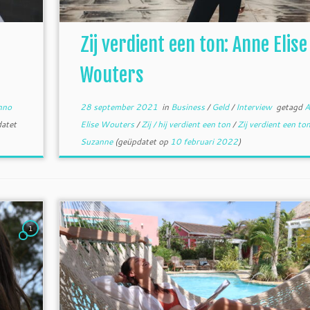
Zij verdient een ton: Anne Elise
Wouters
nno
28 september 2021
in
Business
/
Geld
/
Interview
getagd
A
atet
Elise Wouters
/
Zij / hij verdient een ton
/
Zij verdient een to
Suzanne
(geüpdatet op
10 februari 2022
)
1