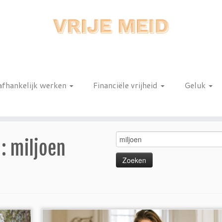
afhankelijk werken
Financiële vrijheid
Geluk
n
Zoeken
 :
miljoen
naar: