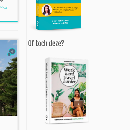
gd
 Meid
Of toch deze?
4