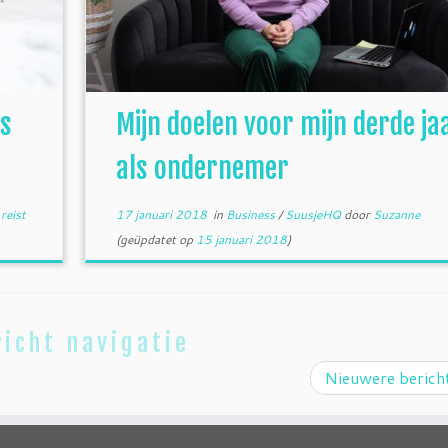
ls
Mijn doelen voor mijn derde ja
als ondernemer
 reist
17 januari 2018
in
Business
/
SuusjeHQ
door
Suzanne
(geüpdatet op
15 januari 2018
)
icht navigatie
Nieuwere beric