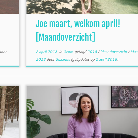
Joe maart, welkom april!
[Maandoverzicht]
door
2 april 2018
in
Geluk
getagd
2018
/
Maandoverzicht
/
Maa
2018
door
Suzanne
(geüpdatet op
2 april 2018
)