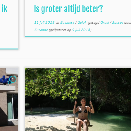
 ik
Is groter altijd beter?
11 juli 2018
in
Business
/
Geluk
getagd
Groei
/
Succes
doo
Suzanne
(geüpdatet op
9 juli 2018
)
2