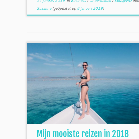
14 januari 2019
in
Business
/
Ondernemen
/
SuusjeHQ
doo
Suzanne
(geüpdatet op
8 januari 2019
)
Mijn mooiste reizen in 2018