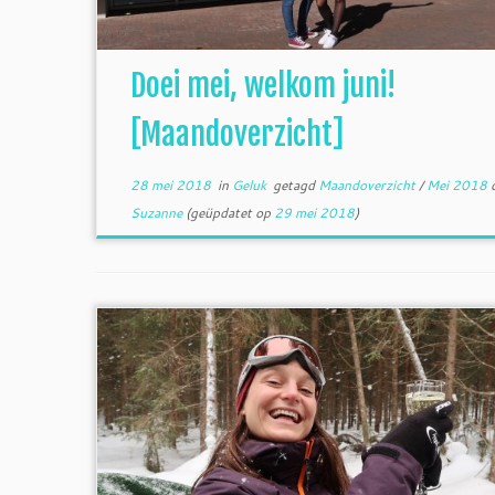
Doei mei, welkom juni!
[Maandoverzicht]
28 mei 2018
in
Geluk
getagd
Maandoverzicht
/
Mei 2018
Suzanne
(geüpdatet op
29 mei 2018
)