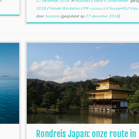
r
27 december 2018
in
Business
/
Geluk
/
Ondernemen
geta
2018
/
Female Workation
/
PR-cursus.nl
/
SuusjeHQ
/
Vrije
door
Suzanne
(geüpdatet op
27 december 2018
)
Rondreis Japan: onze route in