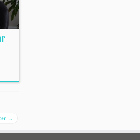
ar
hten
→