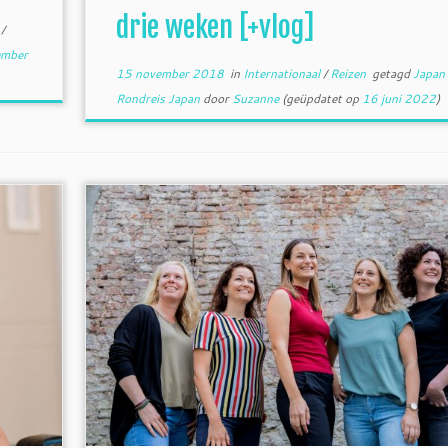
drie weken [+vlog]
8
/
ember
15 november 2018
in
Internationaal
/
Reizen
getagd
Japan
Rondreis Japan
door
Suzanne
(geüpdatet op
16 juni 2022
)