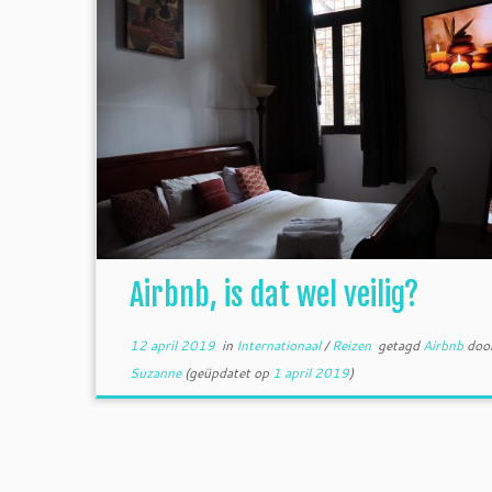
Airbnb, is dat wel veilig?
12 april 2019
in
Internationaal
/
Reizen
getagd
Airbnb
doo
Suzanne
(geüpdatet op
1 april 2019
)