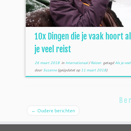
10x Dingen die je vaak hoort a
je veel reist
26 maart 2018
in
Internationaal
/
Reizen
getagd
Als je veel
door
Suzanne
(geüpdatet op
11 maart 2018
)
Ber
←
Oudere berichten