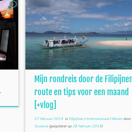
2
Mijn rondreis door de Filipijnen
route en tips voor een maand
r
[+vlog]
27 februari 2019
in
Filipijnen
/
Internationaal
/
Reizen
door
Suzanne
(geüpdatet op
28 februari 2019
)