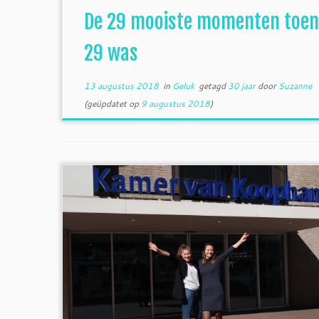
De 29 mooiste momenten toen
29 was
13 augustus 2018
in
Geluk
getagd
30 jaar
door
Suzanne
(geüpdatet op
9 augustus 2018
)