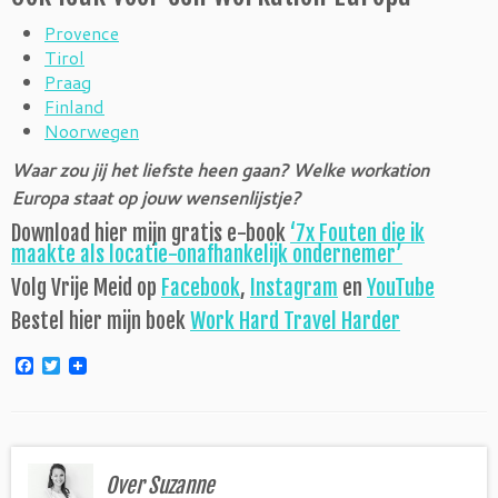
Provence
Tirol
Praag
Finland
Noorwegen
Waar zou jij het liefste heen gaan?
Welke workation
Europa staat op jouw wensenlijstje?
Download hier mijn gratis e-book
‘7x Fouten die ik
maakte als locatie-onafhankelijk ondernemer’
Volg Vrije Meid op
Facebook
,
Instagram
en
YouTube
Bestel hier mijn boek
Work Hard Travel Harder
F
T
a
w
c
i
e
t
b
t
o
e
o
r
Over Suzanne
k