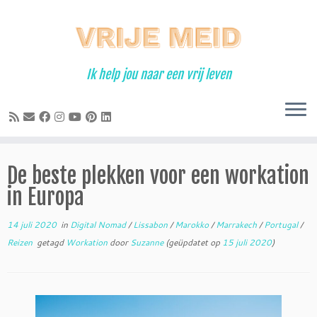
Ga
naar
inhoud
Ik help jou naar een vrij leven
De beste plekken voor een workation
in Europa
14 juli 2020
in
Digital Nomad
/
Lissabon
/
Marokko
/
Marrakech
/
Portugal
/
Reizen
getagd
Workation
door
Suzanne
(geüpdatet op
15 juli 2020
)